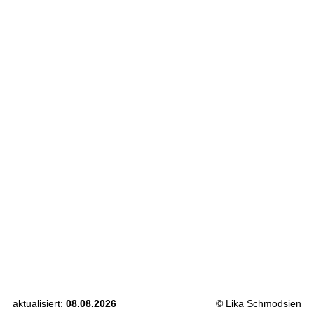
[DSGV]
[IMPRESSUM]
[HÄNDLERLOGIN]
[WIDERRUF]
©
Lika Schmodsien
aktualisiert:
08.08.2026
© Lika Schmodsien